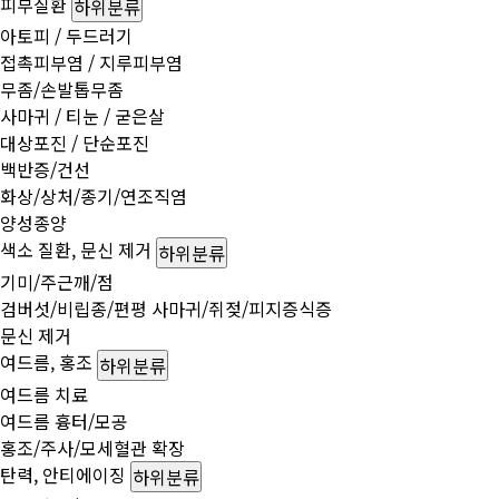
피부질환
하위분류
아토피 / 두드러기
접촉피부염 / 지루피부염
무좀/손발톱무좀
사마귀 / 티눈 / 굳은살
대상포진 / 단순포진
백반증/건선
화상/상처/종기/연조직염
양성종양
색소 질환, 문신 제거
하위분류
기미/주근깨/점
검버섯/비립종/편평 사마귀/쥐젖/피지증식증
문신 제거
여드름, 홍조
하위분류
여드름 치료
여드름 흉터/모공
홍조/주사/모세혈관 확장
탄력, 안티에이징
하위분류