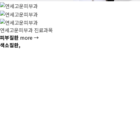
연세고운피부과 진료과목
피부질환
more →
색소질환,
문신제거
more →
여드름, 홍조
more →
탄력,
안티에이징
more →
탈모,
제모,흉터
more →
Yonsei Gowoon
연세대학교 피부과 전문의가
알려드리는 뷰티 솔루션.
예뻐지고 싶은 당신을 위해, 예민한 피부가 고민인 당신을 위한, 나
당신을 위해서 연세고운피부과는 오늘도 계속해서 연구하고 있습니
의료진 소개